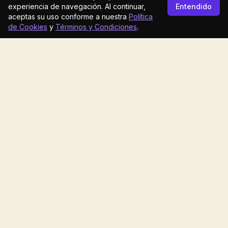
experiencia de navegación. Al continuar,
Entendido
aceptas su uso conforme a nuestra
Política
de Cookies
y
Términos y Condiciones
.
Sitio de registro de dominios de uso restringido
DOMINIOS
SOPORTE
Inicio
Tutoriales
Precios
Contacto
Whois
Abuso
POLÍTICAS
EMPRESA
Términos y condiciones
registry.co
Política de privacidad
bigwith.co